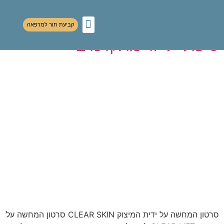
לתוכן
מחבר:
drelvi23g
קביעת תור למרפאה
טיפולי לייזר מתקדמים
רפואת עיניים
סרטון המחשה על ידית המיצוק CLEAR SKIN סרטון המחשה על