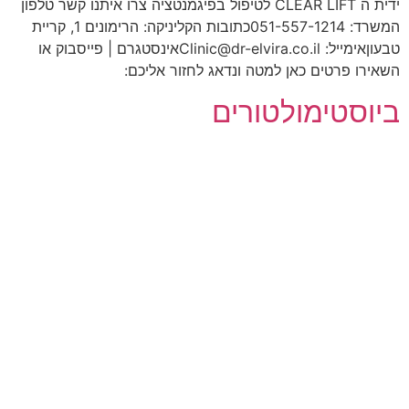
ידית ה CLEAR LIFT לטיפול בפיגמנטציה צרו איתנו קשר טלפון
המשרד: 051-557-1214כתובות הקליניקה: הרימונים 1, קריית
טבעוןאימייל: Clinic@dr-elvira.co.ilאינסטגרם | פייסבוק או
השאירו פרטים כאן למטה ונדאג לחזור אליכם:
ביוסטימולטורים